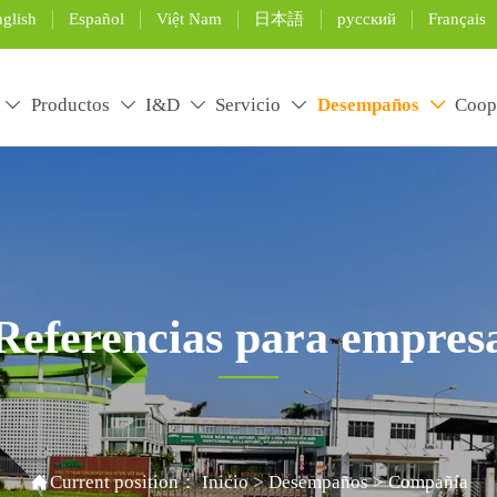
glish
Español
Việt Nam
日本語
русский
Français
Productos
I&D
Servicio
Desempaños
Coop





Referencias para empres
rtificial grass installation and maintenance, and use the pro

Current position：
Inicio
>
Desempaños
>
Compañía