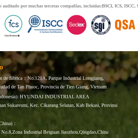
ido auditado por muchas terceras compañías, incluidas:
BSCI, ICS, ISCC
o
 de fábrica：No.121A, Parque Industrial Longjiang,
udad de Tan Phuoc, Provincia de Tien Giang, Vietnam
(Indonesia): HYUNDAI INDUSTRIAL AREA
an Sukaresmi, Kec. Cikarang Selatan, Kab Bekasi, Provinsi
(China)：
n No.8,Zona Industrial Beiguan Jiaozhou,Qingdao,China