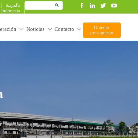
بالعربية

Indonesia
Obtener
eración
Noticias
Contacto



presupuesto
a
duct better to create more value