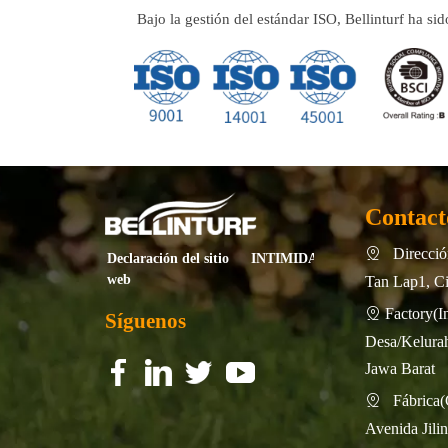
Bajo la gestión del estándar ISO, Bellinturf ha s
Contact
Dirección

INTIMIDAD
Declaración del sitio
web
Tan Lap1, Ci
Factory

Síguenos
Desa/Kelurah
Jawa Barat
f
f
f
f
f
f
f
f
Fábrica

Avenida Jili