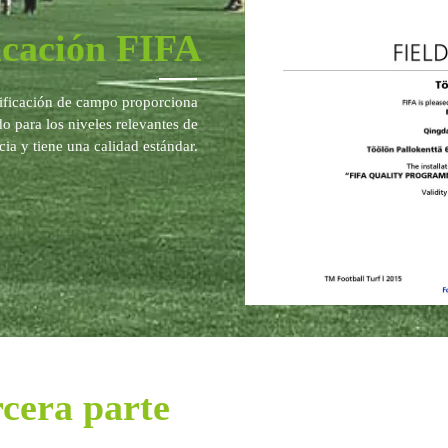
icación FIFA
rtificación de campo proporciona
 para los niveles relevantes de
ia y tiene una calidad estándar.
rcera parte