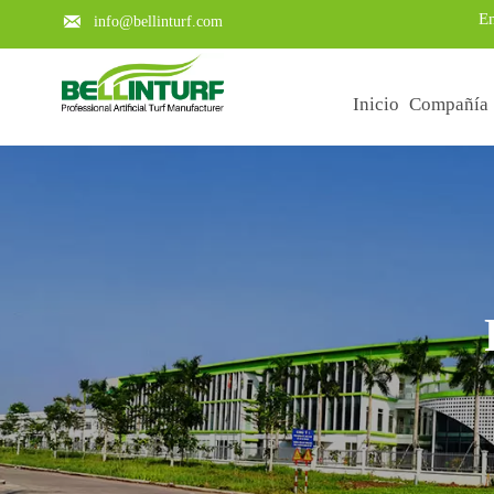
En

info@bellinturf.com
Inicio
Compañía
Learn about the key points of a