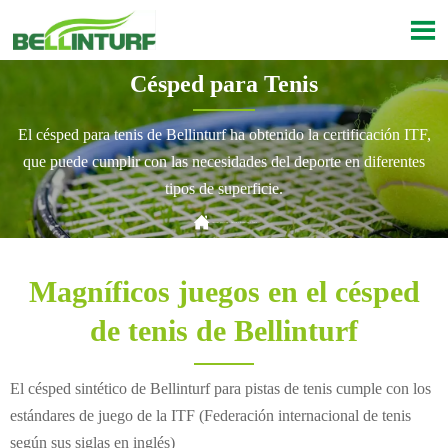

Césped para Tenis
El césped para tenis de Bellinturf ha obtenido la certificación ITF,
que puede cumplir con las necesidades del deporte en diferentes
tipos de superficie.

Current position：
Inicio
>
Productos
>
Tenis
Magníficos juegos en el césped
de tenis de Bellinturf
El césped sintético de Bellinturf para pistas de tenis cumple con los
estándares de juego de la ITF (Federación internacional de tenis
según sus siglas en inglés)