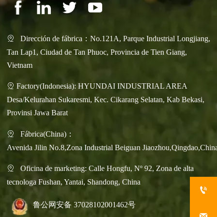
Dirección de fábrica：No.121A, Parque Industrial Longjiang,

Tan Lap1, Ciudad de Tan Phuoc, Provincia de Tien Giang,
Vietnam
Factory(Indonesia): HYUNDAI INDUSTRIAL AREA

Desa/Kelurahan Sukaresmi, Kec. Cikarang Selatan, Kab Bekasi,
Provinsi Jawa Barat
Fábrica(China)：

Avenida Jilin No.8,Zona Industrial Beiguan Jiaozhou,Qingdao,Chin
Oficina de marketing: Calle Hongfu, Nº 92, Zona de alta

tecnologa Fushan, Yantai, Shandong, China

鲁公网安备 37028102001462号
