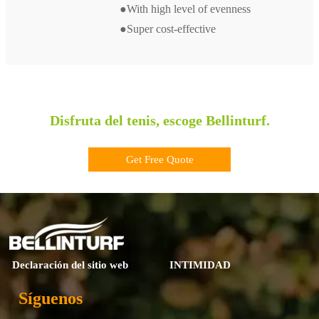
●With high level of evenness
●Super cost-effective
Disfruta del tenis, escoge Bellinturf.
Get Free Quote
Declaración del sitio web
INTIMIDAD
Síguenos